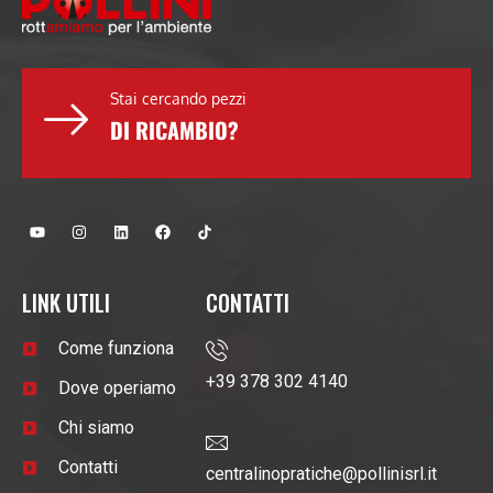
Stai cercando pezzi
DI RICAMBIO?
LINK UTILI
CONTATTI
Come funziona
‪+39 378 302 4140 ‬
Dove operiamo
Chi siamo
Contatti
centralinopratiche@pollinisrl.it