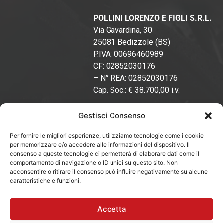
POLLINI LORENZO E FIGLI S.R.L.
Via Gavardina, 30
25081 Bedizzole (BS)
P.IVA: 00696460989
CF: 02852030176
– N° REA: 02852030176
Cap. Soc.: € 38.700,00 i.v.
Gestisci Consenso
ORARI DI APERTURA
Per fornire le migliori esperienze, utilizziamo tecnologie come i cookie
per memorizzare e/o accedere alle informazioni del dispositivo. Il
Lunedì – Venerdì:
consenso a queste tecnologie ci permetterà di elaborare dati come il
8:00 – 13:00 / 13:30 – 18:30
comportamento di navigazione o ID unici su questo sito. Non
acconsentire o ritirare il consenso può influire negativamente su alcune
Sabato:
caratteristiche e funzioni.
8:00 – 13:00
Accetta